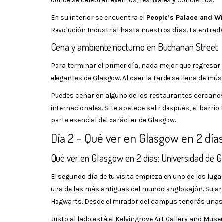
donde se celebran eventos, festivales y conciertos.
En su interior se encuentra el
People’s Palace and W
Revolución Industrial hasta nuestros días. La entrada
Cena y ambiente nocturno en Buchanan Street
Para terminar el primer día, nada mejor que regresar
elegantes de Glasgow. Al caer la tarde se llena de mús
Puedes cenar en alguno de los restaurantes cercano
internacionales. Si te apetece salir después, el barri
parte esencial del carácter de Glasgow.
Día 2 – Qué ver en Glasgow en 2 días:
Qué ver en Glasgow en 2 días: Universidad de 
El segundo día de tu visita empieza en uno de los luga
una de las más antiguas del mundo anglosajón. Su arqu
Hogwarts. Desde el mirador del campus tendrás unas v
Justo al lado está el Kelvingrove Art Gallery and Mu