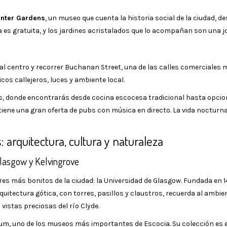
inter Gardens
, un museo que cuenta la historia social de la ciudad, de
 es gratuita, y los jardines acristalados que lo acompañan son una j
 al centro y recorrer Buchanan Street, una de las calles comerciales
icos callejeros, luces y ambiente local.
s, donde encontrarás desde cocina escocesa tradicional hasta opci
o tiene una gran oferta de pubs con música en directo. La vida nocturn
 arquitectura, cultura y naturaleza
Glasgow y Kelvingrove
res más bonitos de la ciudad: la Universidad de Glasgow. Fundada en 14
itectura gótica, con torres, pasillos y claustros, recuerda al ambie
istas preciosas del río Clyde.
seum, uno de los museos más importantes de Escocia. Su colección es