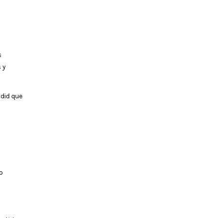
s
 y
did que
o