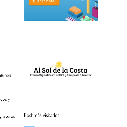
lgunos
icos y
Post más visitados
gratuita,