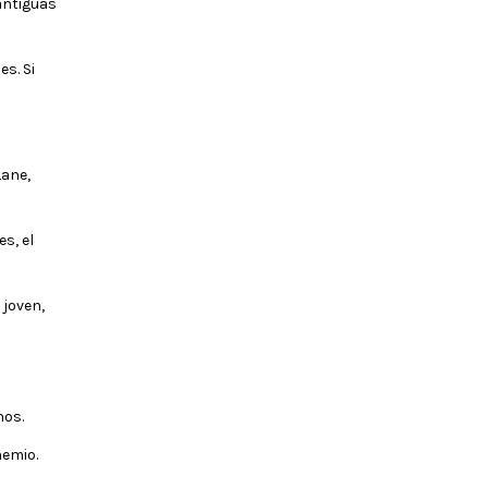
antiguas
s. Si
Lane,
s, el
 joven,
nos.
hemio.