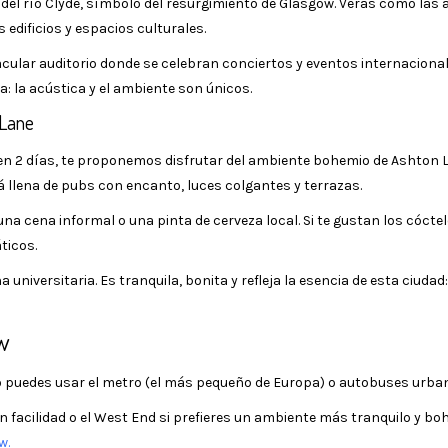
del río Clyde, símbolo del resurgimiento de Glasgow. Verás cómo las 
dificios y espacios culturales.
cular auditorio donde se celebran conciertos y eventos internacionale
da: la acústica y el ambiente son únicos.
 Lane
 en 2 días, te proponemos disfrutar del ambiente bohemio de Ashton 
tá llena de pubs con encanto, luces colgantes y terrazas.
una cena informal o una pinta de cerveza local. Si te gustan los cóctele
ticos.
 universitaria. Es tranquila, bonita y refleja la esencia de esta ciudad:
w
ero puedes usar el metro (el más pequeño de Europa) o autobuses urba
n facilidad o el West End si prefieres un ambiente más tranquilo y bo
w.