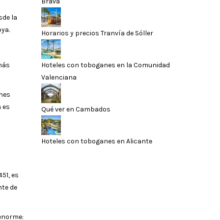
Brava
sde la
oya.
Horarios y precios Tranvía de Sóller
Hoteles con toboganes en la Comunidad
 más
Valenciana
ones
a es
Qué ver en Cambados
Hoteles con toboganes en Alicante
51, es
nte de
 enorme: