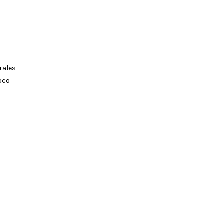
rales
oco