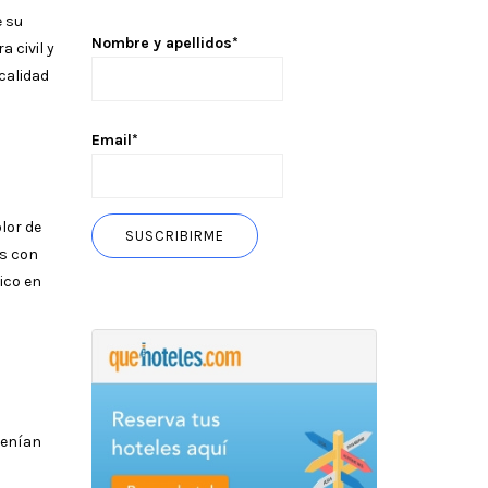
e su
Nombre y apellidos*
 civil y
calidad
Email*
lor de
as con
ico en
tenían