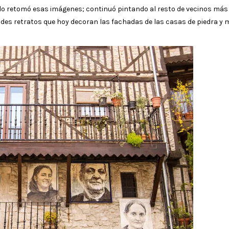
llo retomó esas imágenes; continuó pintando al resto de vecinos más
ndes retratos que hoy decoran las fachadas de las casas de piedra y