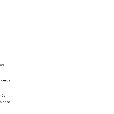
cos
e cerca
más,
biente