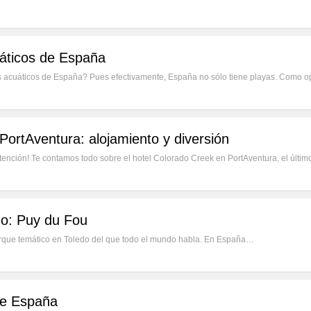
áticos de España
s acuáticos de España? Pues efectivamente, España no sólo tiene playas. Como 
PortAventura: alojamiento y diversión
ención! Te contamos todo sobre el hotel Colorado Creek en PortAventura, el últim
do: Puy du Fou
rque temático en Toledo del que todo el mundo habla. En España…
de España