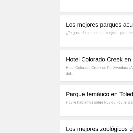
Los mejores parques acu
¿Te gustaría conocer los mejores parque
Hotel Colorado Creek en 
Hotel Colorado Creek en PortAventura ¡At
del…
Parque temático en Tole
Hoy te hablamos sobre Puy du Fou, el pa
Los mejores zoológicos 