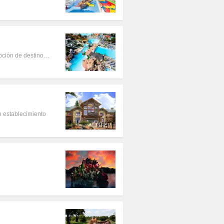
opción de destino…
o establecimiento