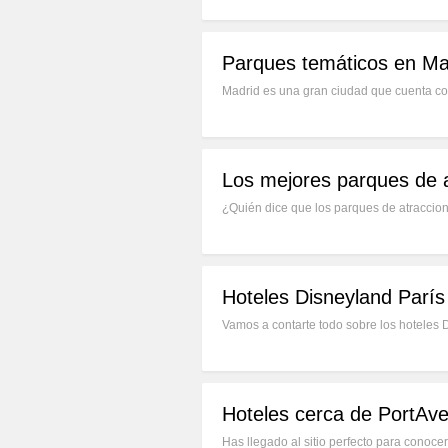
Parques temáticos en Madr
Madrid es una gran ciudad que cuenta con
Los mejores parques de 
¿Quién dice que los parques de atraccio
Hoteles Disneyland París
Vamos a contarte todo sobre los hoteles 
Hoteles cerca de PortAve
Has llegado al sitio perfecto para conoce