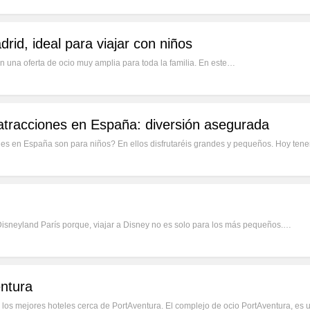
id, ideal para viajar con niños
 una oferta de ocio muy amplia para toda la familia. En este…
atracciones en España: diversión asegurada
nes en España son para niños? En ellos disfrutaréis grandes y pequeños. Hoy te
Disneyland París porque, viajar a Disney no es solo para los más pequeños.…
ntura
r los mejores hoteles cerca de PortAventura. El complejo de ocio PortAventura, es