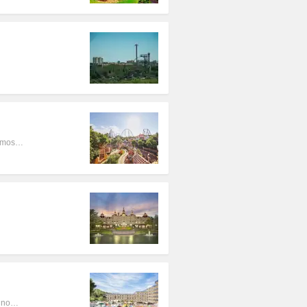
nemos…
 uno…