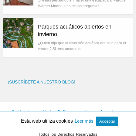
Si estás pensando en hacer una escapada al Parque
Warner Madrid, una de las preguntas…
Parques acuáticos abiertos en
invierno
¿Quién dijo que la diversión acuática era solo para el
verano? Si eres amante de…
¡SUSCRÍBETE A NUESTRO BLOG!
Política de privacidad
Política de cookies
Aviso Legal
Facebook
Instagram
Esta web utiliza cookies
Leer más
Acceptar
Todos los Derechos Reservados