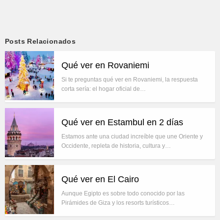
Posts Relacionados
Qué ver en Rovaniemi
Si te preguntas qué ver en Rovaniemi, la respuesta
corta sería: el hogar oficial de…
Qué ver en Estambul en 2 días
Estamos ante una ciudad increíble que une Oriente y
Occidente, repleta de historia, cultura y…
Qué ver en El Cairo
Aunque Egipto es sobre todo conocido por las
Pirámides de Giza y los resorts turísticos…