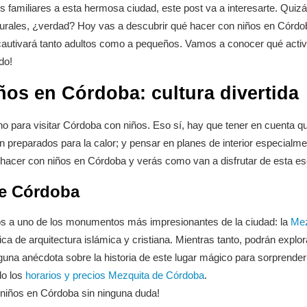
familiares a esta hermosa ciudad, este post va a interesarte. Quizás
urales, ¿verdad? Hoy vas a descubrir qué hacer con niños en Córdoba
 cautivará tanto adultos como a pequeños. Vamos a conocer qué activi
do!
ños en Córdoba: cultura divertida
 para visitar Córdoba con niños. Eso sí, hay que tener en cuenta que
n preparados para la calor; y pensar en planes de interior especialme
 hacer con niños en Córdoba y verás como van a disfrutar de esta e
de Córdoba
hijos a uno de los monumentos más impresionantes de la ciudad: la
Mez
ca de arquitectura islámica y cristiana. Mientras tanto, podrán explor
a anécdota sobre la historia de este lugar mágico para sorprenderlo
do los
horarios y precios Mezquita de Córdoba
.
 niños en Córdoba sin ninguna duda!