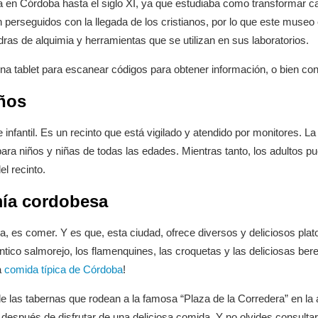
en Córdoba hasta el siglo XI, ya que estudiaba como transformar casi
n perseguidos con la llegada de los cristianos, por lo que este museo
dras de alquimia y herramientas que se utilizan en sus laboratorios.
una tablet para escanear códigos para obtener información, o bien co
iños
 infantil. Es un recinto que está vigilado y atendido por monitores. L
ara niños y niñas de todas las edades. Mientras tanto, los adultos 
l recinto.
mía cordobesa
a, es comer. Y es que, esta ciudad, ofrece diversos y deliciosos pla
ntico salmorejo, los flamenquines, las croquetas y las deliciosas be
a
comida típica de Córdoba
!
las tabernas que rodean a la famosa “Plaza de la Corredera” en la an
después de disfrutar de una deliciosa comida. Y no olvides consultar 