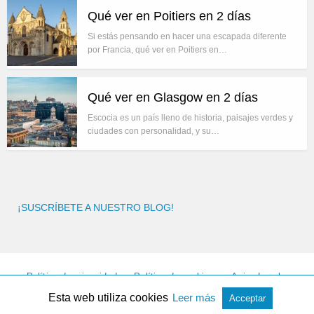
Qué ver en Poitiers en 2 días
Si estás pensando en hacer una escapada diferente
por Francia, qué ver en Poitiers en…
Qué ver en Glasgow en 2 días
Escocia es un país lleno de historia, paisajes verdes y
ciudades con personalidad, y su…
¡SUSCRÍBETE A NUESTRO BLOG!
Política de privacidad
Política de cookies
Aviso Legal
Facebook
Instagram
Esta web utiliza cookies
Leer más
Acceptar