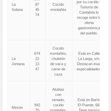
por su cocido y
La
87
Cocido
Turismo de
Solana
45
montañés
Cantabria lo
74
recoge entre la
oferta
gastronómica
del pueblo.
Cocido
674
montañés,
Está en Calle
La
22
chuletón
La Larga, s/n.
Jontana
13
de vaca y
Destacan esas
47
carne de
especialidades.
caza
Alubias
con
venado,
Está en Barrio
942
cocido
El Puente, 68.
Mesón
70
montañés,
Tiene terraza