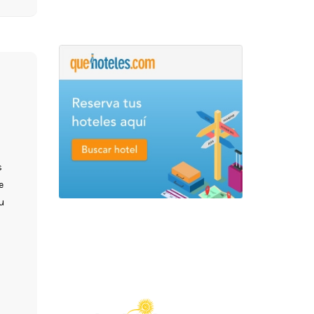
s
e
u