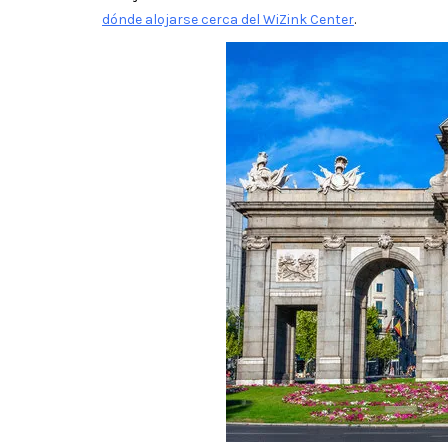
dónde alojarse cerca del WiZink Center
.