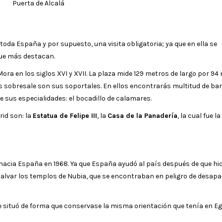
Puerta de Alcalá
oda España y por supuesto, una visita obligatoria; ya que en ella se
ue más destacan.
ra en los siglos XVI y XVII. La plaza mide 129 metros de largo por 94
s sobresale son sus soportales. En ellos encontrarás multitud de bar
 sus especialidades: el bocadillo de calamares.
id son: la
Estatua de Felipe III
, la
Casa de la Panadería
, la cual fue l
 hacia España en 1968. Ya que España ayudó al país después de que hi
alvar los templos de Nubia, que se encontraban en peligro de desapa
 situó de forma que conservase la misma orientación que tenía en Eg