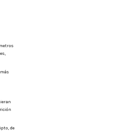
 metros
es,
a más
cieran
rición
ipto, de