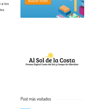
 a los
los
Post más visitados