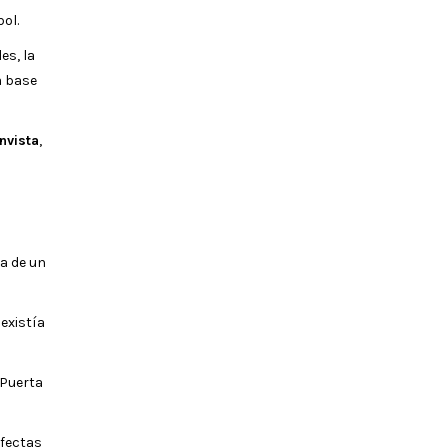
ol.
es, la
a base
nvista
,
ma de un
existía
 Puerta
rfectas