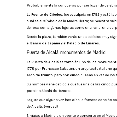
Probablemente la conocerás por ser lugar de celebraci
La
Fuente de Cibeles
, fue esculpida en 1782 y está l
cual es el símbolo de la Madre Tierra; se muestra sub
de roca con algunas figuras como una rana, una serp
Desde la plaza, también verás unos edificios muy sig
el
Banco de España
y el
Palacio de Linares.
Puerta de Alcalá: monumentos de Madrid
La Puerta de Alcalá es también uno de los monument
1778 por Francisco Sabatini, un arquitecto italiano q
arco de triunfo
, pero con
cinco huecos
en vez de los 
Su nombre viene debido a que fue una de las cinco pue
para ir a Alcalá de Henares.
Seguro que alguna vez has oído la famosa canción co
de Alcalá, ¿verdad?
Si viajas a Madrid a un evento o concierto en el Mov