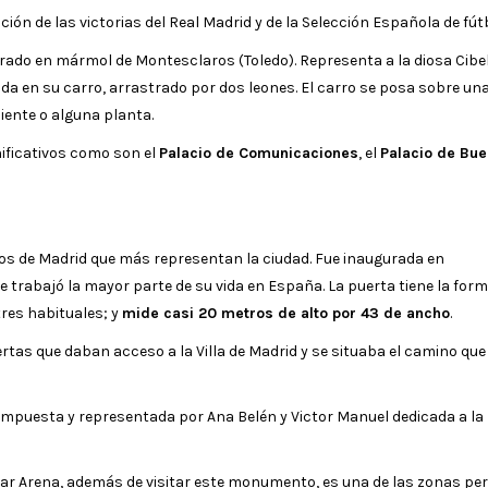
ón de las victorias del Real Madrid y de la Selección Española de fútb
abrado en mármol de Montesclaros (Toledo). Representa a la diosa Cibel
ida en su carro, arrastrado por dos leones. El carro se posa sobre un
iente o alguna planta.
nificativos como son el
Palacio de Comunicaciones
, el
Palacio de Bue
os de Madrid que más representan la ciudad. Fue inaugurada en
ue trabajó la mayor parte de su vida en España. La puerta tiene la for
tres habituales; y
mide casi 20 metros de alto por 43 de ancho
.
rtas que daban acceso a la Villa de Madrid y se situaba el camino que 
mpuesta y representada por Ana Belén y Victor Manuel dedicada a la
istar Arena, además de visitar este monumento, es una de las zonas pe