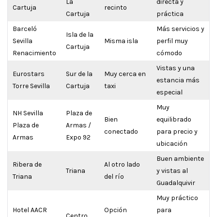
La
directa y
Cartuja
recinto
Cartuja
práctica
Barceló
Más servicios y
Isla de la
Sevilla
Misma isla
perfil muy
Cartuja
Renacimiento
cómodo
Vistas y una
Eurostars
Sur de la
Muy cerca en
estancia más
Torre Sevilla
Cartuja
taxi
especial
Muy
NH Sevilla
Plaza de
Bien
equilibrado
Plaza de
Armas /
conectado
para precio y
Armas
Expo 92
ubicación
Buen ambiente
Ribera de
Al otro lado
Triana
y vistas al
Triana
del río
Guadalquivir
Muy práctico
Hotel AACR
Opción
para
Centro