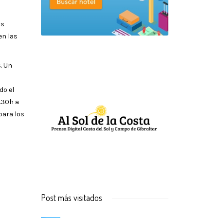
os
en las
. Un
do el
9.30h a
para los
Post más visitados