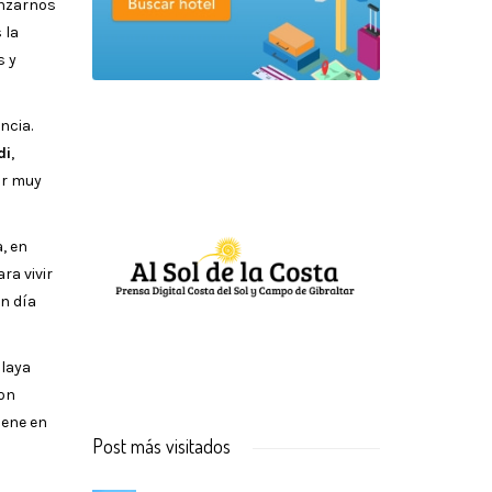
anzarnos
 la
s y
ncia.
di
,
ar muy
, en
ra vivir
un día
playa
son
iene en
Post más visitados