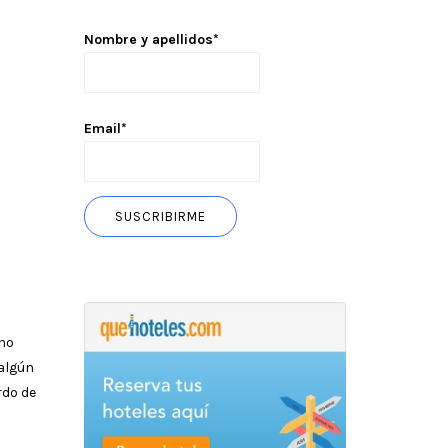
Nombre y apellidos*
Email*
 no
 algún
rdo de