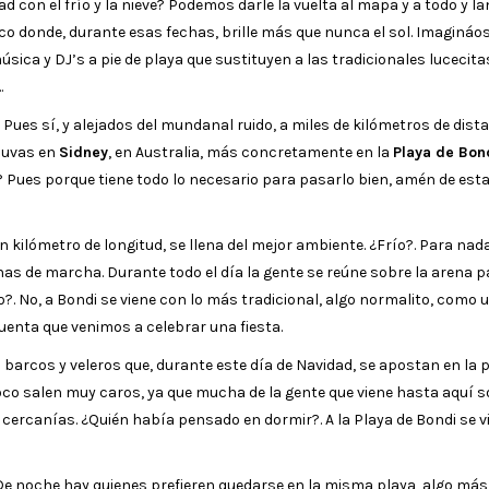
d con el frío y la nieve? Podemos darle la vuelta al mapa y a todo y l
aco donde, durante esas fechas, brille más que nunca el sol. Imagináos
úsica y DJ’s a pie de playa que sustituyen a las tradicionales lucecita
…
Pues sí, y alejados del mundanal ruido, a miles de kilómetros de dista
s uvas en
Sidney
, en Australia, más concretamente en la
Playa de Bon
 Pues porque tiene todo lo necesario para pasarlo bien, amén de est
 kilómetro de longitud, se llena del mejor ambiente. ¿Frío?. Para nada
as de marcha. Durante todo el día la gente se reúne sobre la arena pa
o?. No, a Bondi se viene con lo más tradicional, algo normalito, como 
uenta que venimos a celebrar una fiesta.
 barcos y veleros que, durante este día de Navidad, se apostan en la 
poco salen muy caros, ya que mucha de la gente que viene hasta aquí 
ercanías. ¿Quién había pensado en dormir?. A la Playa de Bondi se v
 De noche hay quienes prefieren quedarse en la misma playa, algo más