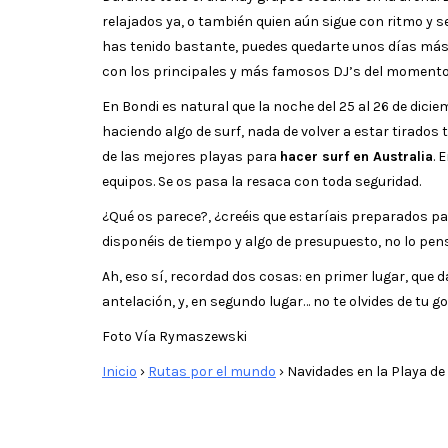
relajados ya, o también quien aún sigue con ritmo y s
has tenido bastante, puedes quedarte unos días más y
con los principales y más famosos DJ’s del momento
En Bondi es natural que la noche del 25 al 26 de dicie
haciendo algo de surf, nada de volver a estar tirados 
de las mejores playas para
hacer surf en Australia
. 
equipos. Se os pasa la resaca con toda seguridad.
¿Qué os parece?, ¿creéis que estaríais preparados par
disponéis de tiempo y algo de presupuesto, no lo pensé
Ah, eso sí, recordad dos cosas: en primer lugar, que
antelación, y, en segundo lugar… no te olvides de tu go
Foto Vía Rymaszewski
Inicio
›
Rutas por el mundo
›
Navidades en la Playa de 