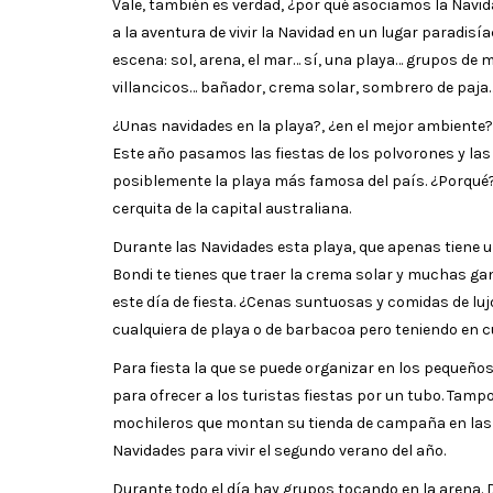
Vale, también es verdad, ¿por qué asociamos la Navida
a la aventura de vivir la Navidad en un lugar paradisí
escena: sol, arena, el mar… sí, una playa… grupos de m
villancicos… bañador, crema solar, sombrero de paja
¿Unas navidades en la playa?, ¿en el mejor ambiente? 
Este año pasamos las fiestas de los polvorones y la
posiblemente la playa más famosa del país. ¿Porqué?
cerquita de la capital australiana.
Durante las Navidades esta playa, que apenas tiene un
Bondi te tienes que traer la crema solar y muchas gan
este día de fiesta. ¿Cenas suntuosas y comidas de luj
cualquiera de playa o de barbacoa pero teniendo en c
Para fiesta la que se puede organizar en los pequeños
para ofrecer a los turistas fiestas por un tubo. Tam
mochileros que montan su tienda de campaña en las c
Navidades para vivir el segundo verano del año.
Durante todo el día hay grupos tocando en la arena.