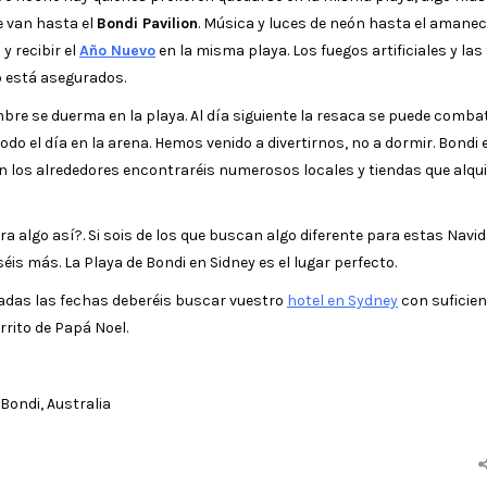
e van hasta el
Bondi Pavilion
. Música y luces de neón hasta el amanece
 recibir el
Año Nuevo
en la misma playa. Los fuegos artificiales y las
 está asegurados.
mbre se duerma en la playa. Al día siguiente la resaca se puede combat
todo el día en la arena. Hemos venido a divertirnos, no a dormir. Bondi
En los alrededores encontraréis numerosos locales y tiendas que alqu
a algo así?. Si sois de los que buscan algo diferente para estas Navi
is más. La Playa de Bondi en Sidney es el lugar perfecto.
 dadas las fechas deberéis buscar vuestro
hotel en Sydney
con suficien
rrito de Papá Noel.
Bondi, Australia