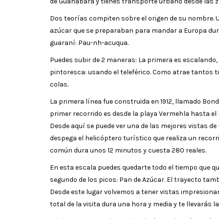
de Guanabara y tienes transporte urbano desde las 
Dos teorías compiten sobre el origen de su nombre. 
azúcar que se preparaban para mandar a Europa durant
guaraní: Pau-nh-acuqua.
Puedes subir de 2 maneras: La primera es escalando, a
pintoresca: usando el teleférico. Como atrae tantos tu
colas.
La primera línea fue construida en 1912, llamado Bon
primer recorrido es desde la playa Vermehla hasta el
Desde aquí se puede ver una de las mejores vistas de 
despega el helicóptero turístico que realiza un recorr
común dura unos 12 minutos y cuesta 280 reales.
En esta escala puedes quedarte todo el tiempo que qui
segundo de los picos: Pan de Azúcar. El trayecto ta
Desde este lugar volvemos a tener vistas impresionante
total de la visita dura una hora y media y te llevarás 