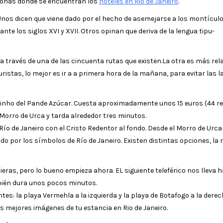
zonas donde se encuentran los
hoteles en Rio de Janeiro
.
Unos dicen que viene dado por el hecho de asemejarse a los montícul
e los siglos XVI y XVII. Otros opinan que deriva de la lengua tipu-
 través de una de las cincuenta rutas que existen.La otra es más rel
ristas, lo mejor es ir a a primera hora de la mañana, para evitar las 
dinho del Pande Azúcar. Cuesta aproximadamente unos 15 euros (44 rea
 Morro de Urca y tarda alrededor tres minutos.
Río de Janeiro con el Cristo Redentor al fondo. Desde el Morro de Urca
ido por los símbolos de Río de Janeiro. Existen distintas opciones, la
eras, pero lo bueno empieza ahora. EL siguiente teleférico nos lleva h
mbién dura unos pocos minutos.
s: la playa Vermehla a la izquierda y la playa de Botafogo a la derech
las mejores imágenes de tu estancia en Rio de Janeiro.