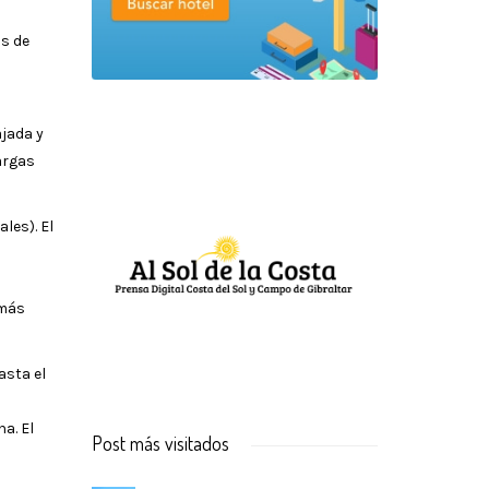
os de
ajada y
largas
les). El
 más
asta el
a. El
Post más visitados