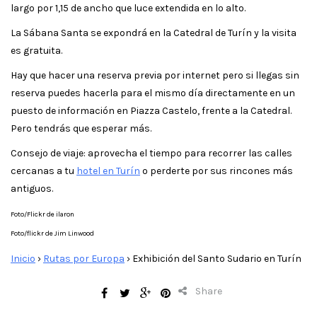
largo por 1,15 de ancho que luce extendida en lo alto.
La Sábana Santa se expondrá en la Catedral de Turín y la visita
es gratuita.
Hay que hacer una reserva previa por internet pero si llegas sin
reserva puedes hacerla para el mismo día directamente en un
puesto de información en Piazza Castelo, frente a la Catedral.
Pero tendrás que esperar más.
Consejo de viaje: aprovecha el tiempo para recorrer las calles
cercanas a tu
hotel en Turín
o perderte por sus rincones más
antiguos.
Foto/Flickr de ilaron
Foto/flickr de Jim Linwood
Inicio
›
Rutas por Europa
›
Exhibición del Santo Sudario en Turín
Share