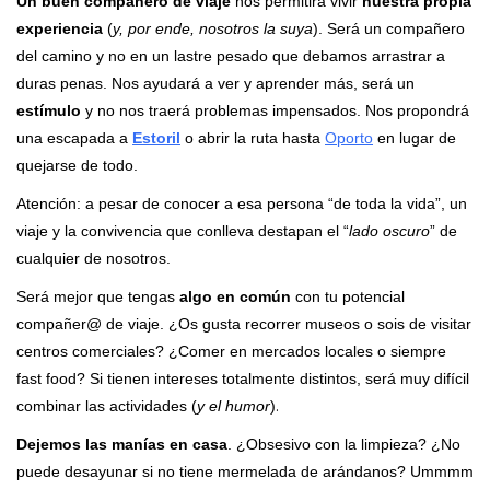
Un buen compañero de viaje
nos permitirá vivir
nuestra propia
experiencia
(
y, por ende, nosotros la suya
). Será un compañero
del camino y no en un lastre pesado que debamos arrastrar a
duras penas. Nos ayudará a ver y aprender más, será un
estímulo
y no nos traerá problemas impensados. Nos propondrá
una escapada a
Estoril
o abrir la ruta hasta
Oporto
en lugar de
quejarse de todo.
Atención: a pesar de conocer a esa persona “de toda la vida”, un
viaje y la convivencia que conlleva destapan el “
lado oscuro
” de
cualquier de nosotros.
Será mejor que tengas
algo en común
con tu potencial
compañer@ de viaje. ¿Os gusta recorrer museos o sois de visitar
centros comerciales? ¿Comer en mercados locales o siempre
fast food? Si tienen intereses totalmente distintos, será muy difícil
combinar las actividades (
y el humor
)
.
Dejemos las manías en casa
. ¿Obsesivo con la limpieza? ¿No
puede desayunar si no tiene mermelada de arándanos? Ummmm