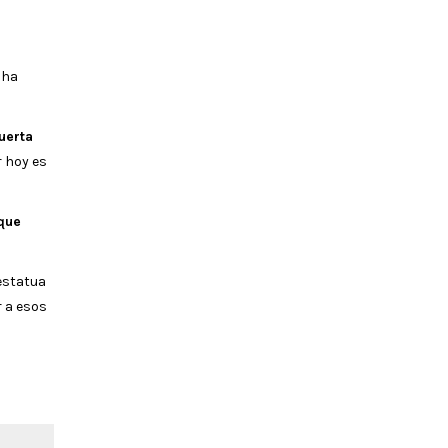
 ha
Puerta
r hoy es
que
estatua
r a esos