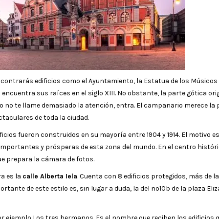
encontrarás edificios como el Ayuntamiento, la Estatua de los Músicos
encuentra sus raíces en el siglo XIII. No obstante, la parte gótica ori
 no te llame demasiado la atención, entra. El campanario merece la 
taculares de toda la ciudad.
ficios fueron construidos en su mayoría entre 1904 y 1914. El motivo es
importantes y prósperas de esta zona del mundo. En el centro históri
que prepara la cámara de fotos.
ra es la
calle Alberta Iela
. Cuenta con 8 edificios protegidos, más de l
tante de este estilo es, sin lugar a duda, la del nº10b de la plaza Eli
or ejemplo Los tres hermanos. Es el nombre que reciben los edificios 