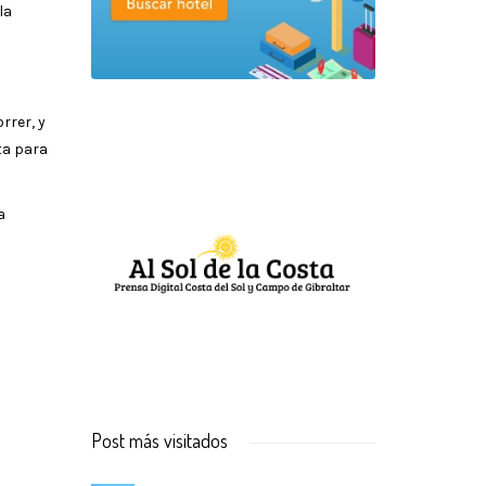
la
rrer, y
ta para
a
Post más visitados