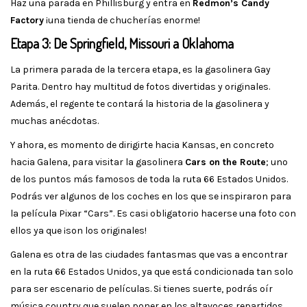
Haz una parada en Phillisburg y entra en
Redmon’s Candy
Factory
¡una tienda de chucherías enorme!
Etapa 3: De Springfield, Missouri a Oklahoma
La primera parada de la tercera etapa, es la gasolinera Gay
Parita. Dentro hay multitud de fotos divertidas y originales.
Además, el regente te contará la historia de la gasolinera y
muchas anécdotas.
Y ahora, es momento de dirigirte hacia Kansas, en concreto
hacia Galena, para visitar la gasolinera
Cars on the Route
; uno
de los puntos más famosos de toda la ruta 66 Estados Unidos.
Podrás ver algunos de los coches en los que se inspiraron para
la película Pixar “Cars”. Es casi obligatorio hacerse una foto con
ellos ya que ¡son los originales!
Galena es otra de las ciudades fantasmas que vas a encontrar
en la ruta 66 Estados Unidos, ya que está condicionada tan solo
para ser escenario de películas. Si tienes suerte, podrás oír
música country que suelen poner en los altavoces repartidos