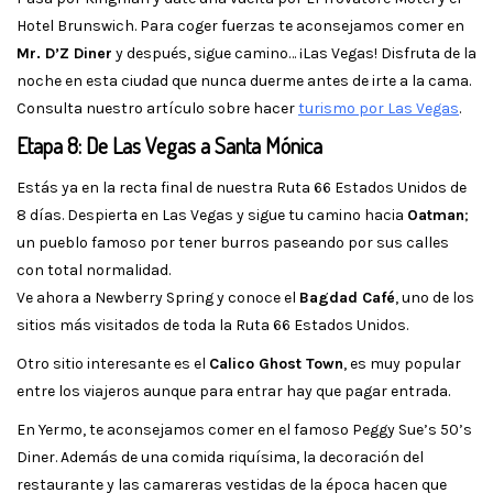
Hotel Brunswich. Para coger fuerzas te aconsejamos comer en
Mr. D’Z Diner
y después, sigue camino… ¡Las Vegas! Disfruta de la
noche en esta ciudad que nunca duerme antes de irte a la cama.
Consulta nuestro artículo sobre hacer
turismo por Las Vegas
.
Etapa 8: De Las Vegas a Santa Mónica
Estás ya en la recta final de nuestra Ruta 66 Estados Unidos de
8 días. Despierta en Las Vegas y sigue tu camino hacia
Oatman
;
un pueblo famoso por tener burros paseando por sus calles
con total normalidad.
Ve ahora a Newberry Spring y conoce el
Bagdad Café
, uno de los
sitios más visitados de toda la Ruta 66 Estados Unidos.
Otro sitio interesante es el
Calico Ghost Town
, es muy popular
entre los viajeros aunque para entrar hay que pagar entrada.
En Yermo, te aconsejamos comer en el famoso Peggy Sue’s 50’s
Diner. Además de una comida riquísima, la decoración del
restaurante y las camareras vestidas de la época hacen que