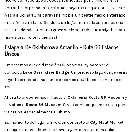
hecho con todo tipo de cosas fabricadas por él mismo. Si al
entrar te sorprenderás, estamos seguros de que con el exterior
¡vas a alucinar! Una caravana hippie, un beatle medio enterrado,
un avión estrellado… Sin duda un lugar increíble que tienes que
visitar, además, John Hargrove suele ser más que amigable con
las visitas, ¡no te lo pierdas!
Estapa 4: De Oklahoma a Amarillo – Ruta 66 Estados
Unidos
Empezamos a ir en dirección Oklahoma City para ver el
conocido
Lake Overholser Bridge
. Un precioso lago donde verás
a gente pescando, haciendo deportes acuáticos o tomando el
sol.
Ahora te proponemos ir hasta el
Oklahoma Route 66 Museum
y
el
National Route 66 Museum
. Si vas con tiempo, merece la pena
visitarlos, especialmente el último.
Es momento de llegar a Erick, en concreto al
City Meat Market
,
un lugar curioso donde los haya regentado por un peculiar