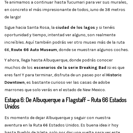
Te animamos a continuar hasta Tucumari para ver sus murales,
en concreto el más impresionante de todos, ¡uno de 38 metros
de largo!
Sigue hacia Santa Rosa, la
ciudad de los lagos
y si tenéis
oportunidad y tiempo, intentad ver alguno, son realmente
increíbles. Aquí también podrás ver otro museo más de la ruta
66,
Route 66 Auto Museum
, donde se muestran algunos coches.
Y ahora, llega hasta Albuquerque, donde podrás conocer
muchos de los
escenarios de la serie Breaking Bad
¡si es que
eres fan! Y para terminar, disfruta de un paseo por el
Historic
Downtown
, es bastante curioso ver las casas de adobe
marrones que solo verás en el estado de New Mexico.
Estapa 6: De Albuquerque a Flagstaff – Ruta 66 Estados
Unidos
Es momento de dejar Albuquerque y seguir con nuestra
aventura en la Ruta 66 Estados Unidos. Es buena idea ir hoy
hasta Pueblo de Isleta, solo por dar una vuelta para ver este