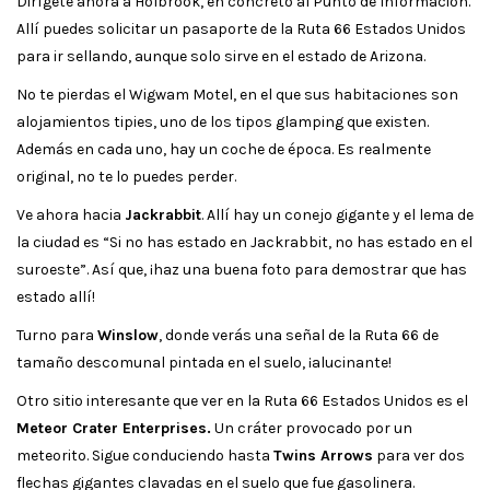
Dirígete ahora a Holbrook, en concreto al Punto de Información.
Allí puedes solicitar un pasaporte de la Ruta 66 Estados Unidos
para ir sellando, aunque solo sirve en el estado de Arizona.
No te pierdas el Wigwam Motel, en el que sus habitaciones son
alojamientos tipies, uno de los tipos glamping que existen.
Además en cada uno, hay un coche de época. Es realmente
original, no te lo puedes perder.
Ve ahora hacia
Jackrabbit
. Allí hay un conejo gigante y el lema de
la ciudad es “Si no has estado en Jackrabbit, no has estado en el
suroeste”. Así que, ¡haz una buena foto para demostrar que has
estado allí!
Turno para
Winslow
, donde verás una señal de la Ruta 66 de
tamaño descomunal pintada en el suelo, ¡alucinante!
Otro sitio interesante que ver en la Ruta 66 Estados Unidos es el
Meteor Crater Enterprises.
Un cráter provocado por un
meteorito. Sigue conduciendo hasta
Twins Arrows
para ver dos
flechas gigantes clavadas en el suelo que fue gasolinera.