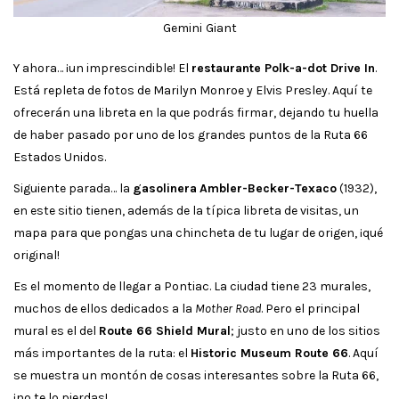
Gemini
Giant
Y ahora… ¡un imprescindible! El
restaurante Polk-a-dot Drive In
.
Está repleta de fotos de Marilyn Monroe y Elvis Presley. Aquí te
ofrecerán una libreta en la que podrás firmar, dejando tu huella
de haber pasado por uno de los grandes puntos de la Ruta 66
Estados Unidos.
Siguiente parada… la
gasolinera
Ambler-Becker-Texaco
(1932),
en este sitio tienen, además de la típica libreta de visitas, un
mapa para que pongas una chincheta de tu lugar de origen, ¡qué
original!
Es el momento de llegar a Pontiac. La ciudad tiene 23 murales,
muchos de ellos dedicados a la
Mother Road
. Pero el principal
mural es el del
Route 66 Shield Mural
; justo en uno de los sitios
más importantes de la ruta: el
Historic Museum Route 66
. Aquí
se muestra un montón de cosas interesantes sobre la Ruta 66,
¡no te lo pierdas!