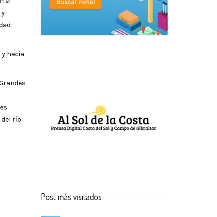
n el
 y
udad-
 y hacia
. Grandes
les
del río.
Post más visitados