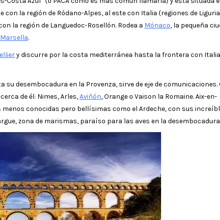
s-Costa Azul” (o PACA como es más común llamarla) y está situada e
e con la región de Ródano-Alpes, al este con Italia (regiones de Liguria
e con la región de Languedoc-Rosellón. Rodea a
Mónaco
, la pequeña ci
Marsella
.
llier
y discurre por la costa mediterránea hasta la frontera con Italia
sta su desembocadura en la Provenza, sirve de eje de comunicaciones
cerca de él: Nimes, Arles,
Aviñón
, Orange o Vaison la Romaine. Aix-en-
 menos conocidas pero bellísimas como el Ardeche, con sus increíb
margue, zona de marismas, paraíso para las aves en la desembocadura 