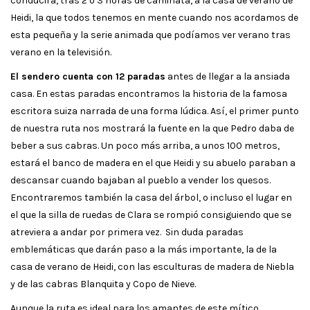
conducirá, tras 2 o 3 horas de caminata, a la casa de verano de
Heidi, la que todos tenemos en mente cuando nos acordamos de
esta pequeña y la serie animada que podíamos ver verano tras
verano en la televisión.
El sendero cuenta con 12 paradas
antes de llegar a la ansiada
casa. En estas paradas encontramos la historia de la famosa
escritora suiza narrada de una forma lúdica. Así, el primer punto
de nuestra ruta nos mostrará la fuente en la que Pedro daba de
beber a sus cabras. Un poco más arriba, a unos 100 metros,
estará el banco de madera en el que Heidi y su abuelo paraban a
descansar cuando bajaban al pueblo a vender los quesos.
Encontraremos también la casa del árbol, o incluso el lugar en
el que la silla de ruedas de Clara se rompió consiguiendo que se
atreviera a andar por primera vez. Sin duda paradas
emblemáticas que darán paso a la más importante, la de la
casa de verano de Heidi, con las esculturas de madera de Niebla
y de las cabras Blanquita y Copo de Nieve.
Aunque la ruta es ideal para los amantes de este mítico