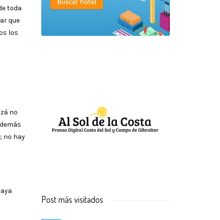
de toda
ar que
os los
izá no
 además
; no hay
laya
Post más visitados