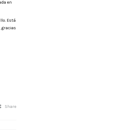
nada en
llo. Está
, gracias
Share