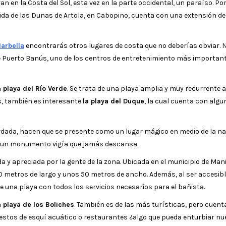
 en la Costa del Sol, esta vez en la parte occidental, un paraíso. Po
gida de las Dunas de Artola, en Cabopino, cuenta con una extensión de
arbella
encontrarás otros lugares de costa que no deberías obviar. 
te Puerto Banús, uno de los centros de entretenimiento más importan
a playa del Río Verde
. Se trata de una playa amplia y muy recurrente a
s, también es interesante
la playa del Duque
, la cual cuenta con algu
ardada, hacen que se presente como un lugar mágico en medio de la na
s, un monumento vigía que jamás descansa.
 y apreciada por la gente de la zona. Ubicada en el municipio de Mani
00 metros de largo y unos 50 metros de ancho. Además, al ser accesib
 una playa con todos los servicios necesarios para el bañista.
a playa de los Boliches
. También es de las más turísticas, pero cuent
uestos de esquí acuático o restaurantes ¿algo que pueda enturbiar nu