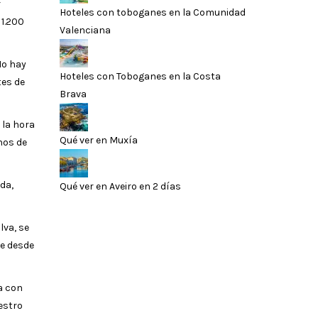
r
Hoteles con toboganes en la Comunidad
 1.200
Valenciana
No hay
Hoteles con Toboganes en la Costa
tes de
Brava
 la hora
Qué ver en Muxía
nos de
da,
Qué ver en Aveiro en 2 días
lva, se
le desde
a con
estro