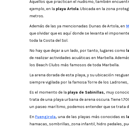
Aquellos que practican el nudismo, también encuentran
ejemplo, en la
playa Artola
. Ubicada en la zona prote
metros.
Además de las ya mencionadas Dunas de Artola, en
M
que olvidar que es aquí donde se levanta el imponen
toda la Costa del Sol.
No hay que dejar a un lado, por tanto, lugares como
l
de realizar actividades acuáticas en Marbella. Ademá
los Beach Clubs más famosos de toda Marbella.
La arena dorada de esta playa, y su ubicación resgu
siempre vigilada por la famosa Torre de los Ladrone
Es el momento de la
playa de Sabinillas,
muy conocida
trata de una playa urbana de arena oscura. Tiene 1.7
un paseo marítimo, podemos entender que se trata de
En
Fuengirola
,
una de las playas más conocidas es
l
hamacas, sombrillas, zona infantil, hidro pedales, p