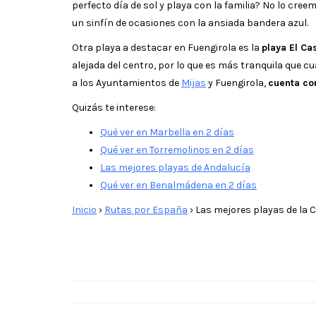
perfecto día de sol y playa con la familia? No lo cre
un sinfín de ocasiones con la ansiada bandera azul.
Otra playa a destacar en Fuengirola es la
playa El Cas
alejada del centro, por lo que es más tranquila que cu
a los Ayuntamientos de
Mijas
y Fuengirola,
cuenta co
Quizás te interese:
Qué ver en Marbella en 2 días
Qué ver en Torremolinos en 2 días
Las mejores playas de Andalucía
Qué ver en Benalmádena en 2 días
Inicio
›
Rutas por España
›
Las mejores playas de la C