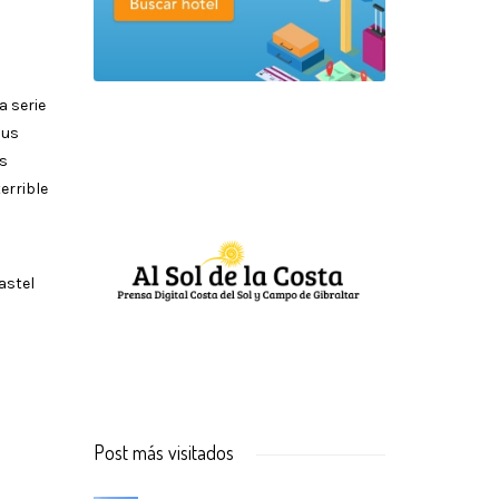
a serie
sus
os
errible
astel
Post más visitados