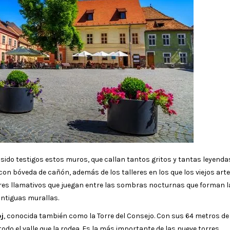
sido testigos estos muros, que callan tantos gritos y tantas leyenda
n bóveda de cañón, además de los talleres en los que los viejos art
res llamativos que juegan entre las sombras nocturnas que forman l
antiguas murallas.
oj
, conocida también como la Torre del Consejo. Con sus 64 metros de
do el valle que la rodea. Es la más importante de las nueve torres