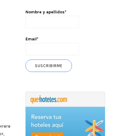
Nombre y apellidos*
Email*
pirara
or,