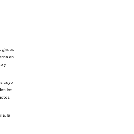
s grises
erna en
to y
as cuyo
dos los
uctos
la, la