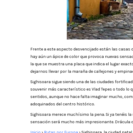
Frente a este aspecto desvencijado están las casas de
hay aún un ápice de color que provoca nuevas sensaci
la que se muestra una placa que indica el lugar exact
dejarnos llevar por la maraña de callejones y empina
Sighisoara sigue siendo una de las ciudades fortific
souvenir más característico es Vlad Tepes o todo lo 
sentidos, aunque no hace falta imaginar mucho, como
adoquinados del centro histórico.
Sighisoara merece muchísimo la pena. Si ya tenéis la 
sensación será mucho más impresionante. Drácula 
Inicio
›
Rutas por Europa
›
Sighisoara, la ciudad natal