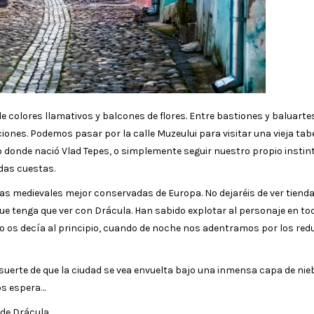
 colores llamativos y balcones de flores. Entre bastiones y baluarte
ones. Podemos pasar por la calle Muzeului para visitar una vieja tab
o donde nació Vlad Tepes, o simplemente seguir nuestro propio instin
das cuestas.
adas medievales mejor conservadas de Europa. No dejaréis de ver tiend
que tenga que ver con Drácula. Han sabido explotar al personaje en to
 os decía al principio, cuando de noche nos adentramos por los red
suerte de que la ciudad se vea envuelta bajo una inmensa capa de nieb
os espera…
 de Drácula