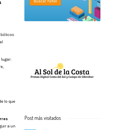
4
mbólicos
al
lugar.
e,
de lo que
Post más visitados
rres
guir a un