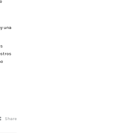
No
ay una
os
estros
no
Share