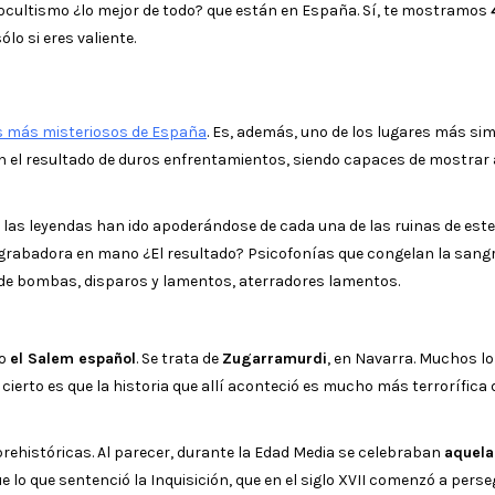
 ocultismo ¿lo mejor de todo? que están en España. Sí, te mostramos
sólo si eres valiente.
s más misteriosos de España
. Es, además, uno de los lugares más si
son el resultado de duros enfrentamientos, siendo capaces de mostrar 
las leyendas han ido apoderándose de cada una de las ruinas de este 
 grabadora en mano ¿El resultado? Psicofonías que congelan la sangr
de bombas, disparos y lamentos, aterradores lamentos.
mo
el Salem español
. Se trata de
Zugarramurdi
, en Navarra. Muchos lo
o cierto es que la historia que allí aconteció es mucho más terrorífica 
rehistóricas. Al parecer, durante la Edad Media se celebraban
aquela
e lo que sentenció la Inquisición, que en el siglo XVII comenzó a perse