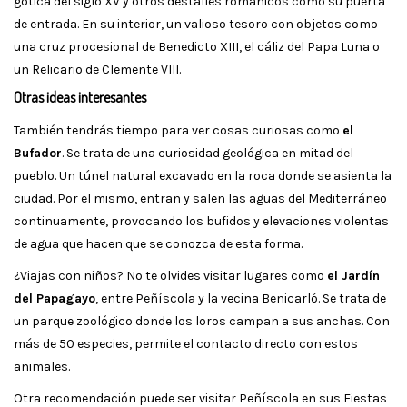
gótica del siglo XV y otros destalles románicos como su puerta
de entrada. En su interior, un valioso tesoro con objetos como
una cruz procesional de Benedicto XIII, el cáliz del Papa Luna o
un Relicario de Clemente VIII.
Otras ideas interesantes
También tendrás tiempo para ver cosas curiosas como
el
Bufador
. Se trata de una curiosidad geológica en mitad del
pueblo. Un túnel natural excavado en la roca donde se asienta la
ciudad. Por el mismo, entran y salen las aguas del Mediterráneo
continuamente, provocando los bufidos y elevaciones violentas
de agua que hacen que se conozca de esta forma.
¿Viajas con niños? No te olvides visitar lugares como
el Jardín
del Papagayo
, entre Peñíscola y la vecina Benicarló. Se trata de
un parque zoológico donde los loros campan a sus anchas. Con
más de 50 especies, permite el contacto directo con estos
animales.
Otra recomendación puede ser visitar Peñíscola en sus Fiestas