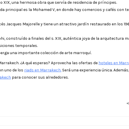
glo XIX, una hermosa obra que servía de residencia de príncipes.
ida principal es la Mohamed V, en donde hay comercios y cafés con te
cés Jacques Majorelle y tiene un atractivo jardín restaurado en los 19
 construído a finales del s. XIX, auténtica joya de la arquitectura m
siciones temporales.
 Alberga una importante colección de arte marroquí.
á Marrakech. ¿A qué esperas? Aprovecha las ofertas de
hoteles en Mar
 en uno de los
riads en Marrakech.
Será una experiencia única. Además
rakech
para conocer sus alrededores.