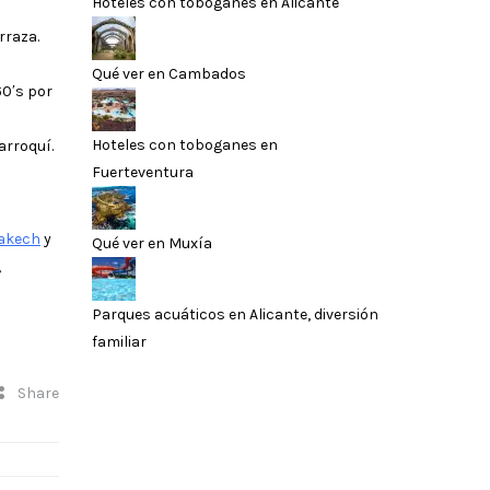
Hoteles con toboganes en Alicante
rraza.
Qué ver en Cambados
60′s por
Hoteles con toboganes en
arroquí.
Fuerteventura
rakech
y
Qué ver en Muxía
,
Parques acuáticos en Alicante, diversión
familiar
Share