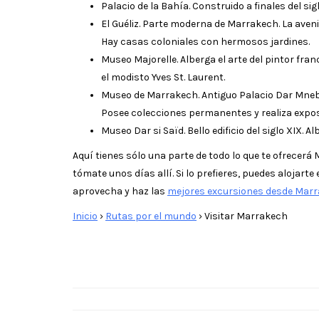
Palacio de la Bahía. Construido a finales del si
El Guéliz. Parte moderna de Marrakech. La aven
Hay casas coloniales con hermosos jardines.
Museo Majorelle. Alberga el arte del pintor fran
el modisto Yves St. Laurent.
Museo de Marrakech. Antiguo Palacio Dar Mnebhi,
Posee colecciones permanentes y realiza expo
Museo Dar si Saïd. Bello edificio del siglo XIX.
Aquí tienes sólo una parte de todo lo que te ofrecer
tómate unos días allí. Si lo prefieres, puedes alojarte
aprovecha y haz las
mejores excursiones desde Mar
Inicio
›
Rutas por el mundo
›
Visitar Marrakech