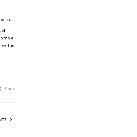
nales.
 el
torno a
onistas
Share
NTE