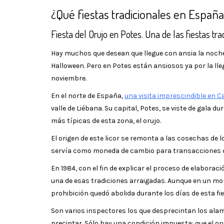
¿Qué fiestas tradicionales en Espa
Fiesta del Orujo en Potes. Una de las fiestas t
Hay muchos que desean que llegue con ansia la noch
Halloween. Pero en Potes están ansiosos ya por la lle
noviembre.
En el norte de España,
una visita imprescindible en C
valle de Liébana. Su capital, Potes, se viste de gala d
más típicas de esta zona, el orujo.
El origen de este licor se remonta a las cosechas de lo
servía como moneda de cambio para transacciones 
En 1984, con el fin de explicar el proceso de elaboraci
una de esas tradiciones arraigadas. Aunque en un mo
prohibición quedó abolida durante los días de esta fie
Son varios inspectores los que desprecintan los alambi
precintar. Sólo hay una condición impuesta: que el or