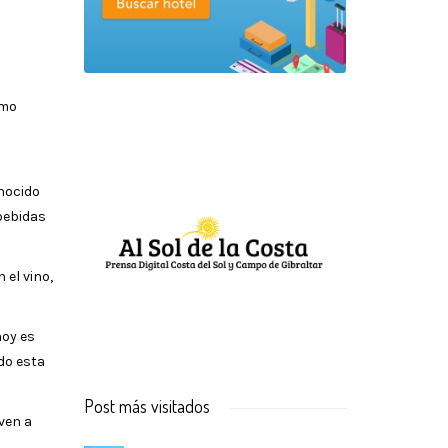
omo
onocido
 bebidas
 el vino,
hoy es
do esta
Post más visitados
ven a