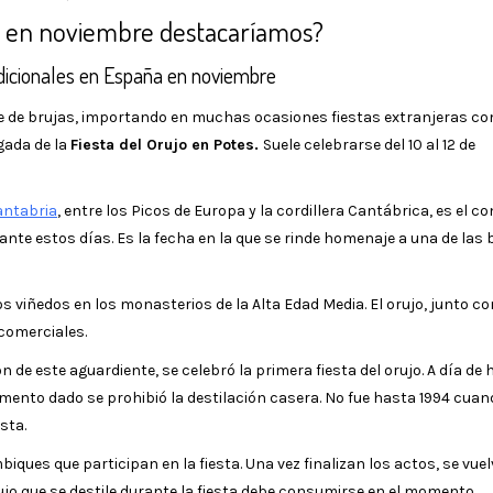
ña en noviembre destacaríamos?
radicionales en España en noviembre
e de brujas, importando en muchas ocasiones fiestas extranjeras c
gada de la
Fiesta del Orujo en Potes.
Suele celebrarse del 10 al 12 de
antabria
, entre los Picos de Europa y la cordillera Cantábrica, es el c
urante estos días. Es la fecha en la que se rinde homenaje a una de las
s viñedos en los monasterios de la Alta Edad Media. El orujo, junto con
comerciales.
ón de este aguardiente, se celebró la primera fiesta del orujo. A día de 
mento dado se prohibió la destilación casera. No fue hasta 1994 cuan
sta.
ques que participan en la fiesta. Una vez finalizan los actos, se vuel
ujo que se destile durante la fiesta debe consumirse en el momento.