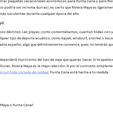
ntrar paquetes vacacionales económicos para Punta Cana y para Rivi
ecio podría ser mínima. Aun así, es cierto que Riviera Maya es ligeram
 más suculentas durante cualquier época del año.
ya
ambos destinos. Las playas, como comentábamos, cuentan todas con 
alquier tipo de deporte acuático, como kayak, windsurf, snorkel o buce
bla español, algo que definitivamente convence, pues no tendrás qu
 dependerá muchísimo del tipo de viaje que quieras hacer. Si te apetec
uras, Riviera Maya es la mejor elección. Si por el contrario simplem
l con todo Incluido de calidad
, Punta Cana está hecha a tu medida.
a Maya o Punta Cana?