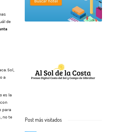
onas
uál de
unta
ca. Sol,
o a
o es la
 con
o para
 no te
Post más visitados