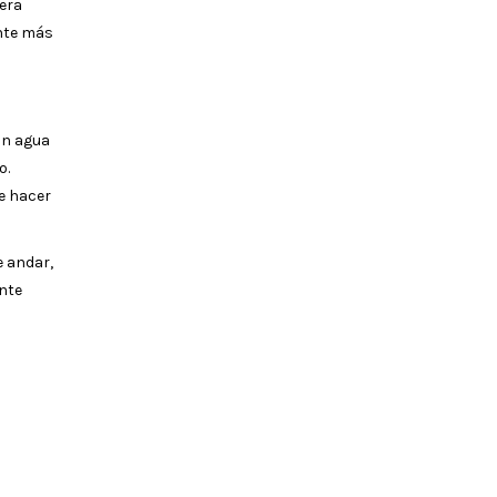
era
ente más
un agua
o.
e hacer
e andar,
ente