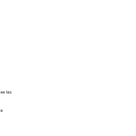
ee las
na