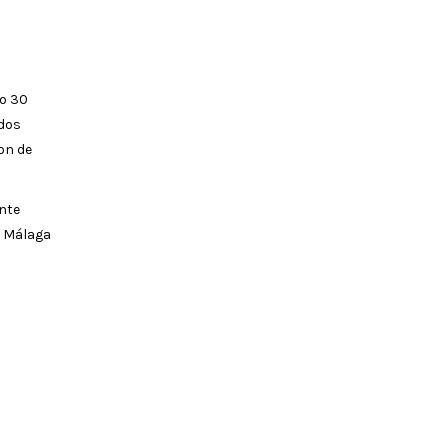
lo 30
 dos
on de
ente
n Málaga