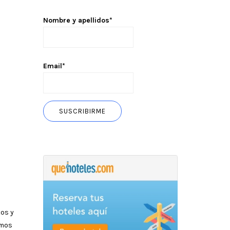
Nombre y apellidos*
Email*
os y
emos