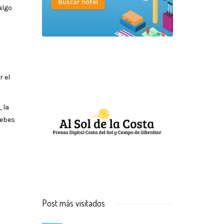
algo
r el
 la
debes
Post más visitados