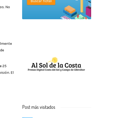
os. No
almente
 de
e 25
isión. El
Post más visitados