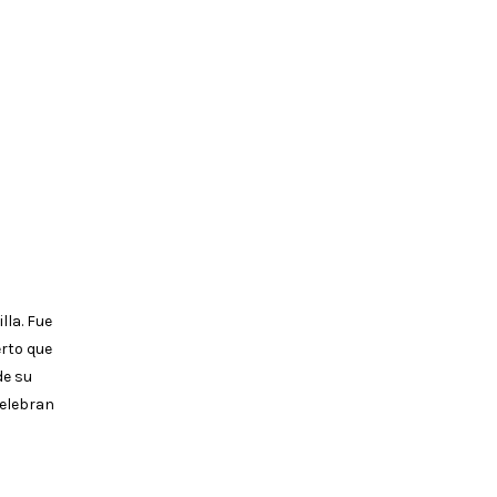
lla. Fue
erto que
de su
celebran