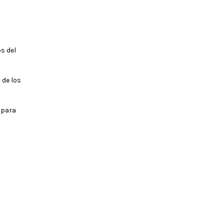
s del
 de los
 para