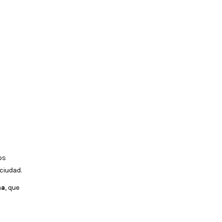
os
ciudad.
na
, que