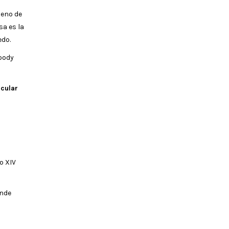
lleno de
sa es la
edo.
Woody
acular
o XIV
onde