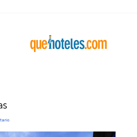
as
tario