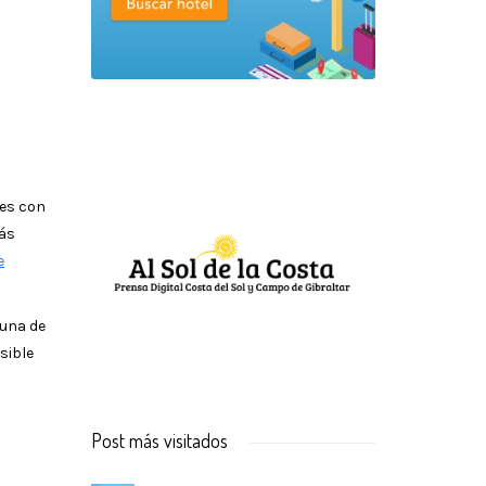
les con
más
e
 una de
sible
Post más visitados