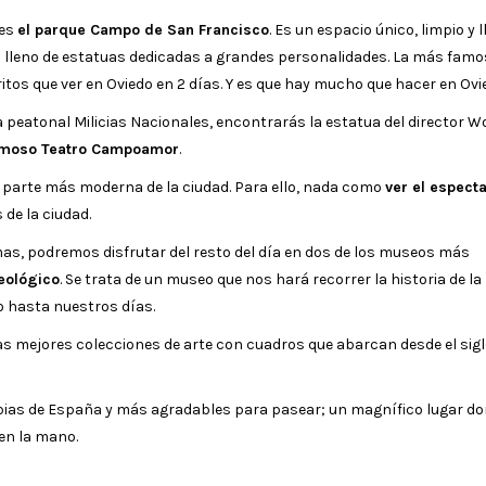
tes
el parque Campo de San Francisco
. Es un espacio único, limpio y 
á lleno de estatuas dedicadas a grandes personalidades. La más famo
itos que ver en Oviedo en 2 días. Y es que hay mucho que hacer en Ovi
 la peatonal Milicias Nacionales, encontrarás la estatua del director 
amoso Teatro Campoamor
.
la parte más moderna de la ciudad. Para ello, nada como
ver el espect
 de la ciudad.
mas, podremos disfrutar del resto del día en dos de los museos más
eológico
. Se trata de un museo que nos hará recorrer la historia de la
o hasta nuestros días.
las mejores colecciones de arte con cuadros que abarcan desde el sigl
impias de España y más agradables para pasear; un magnífico lugar d
 en la mano.