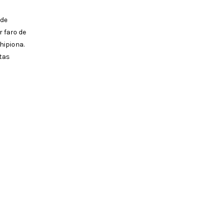
 de
r faro de
hipiona.
stas