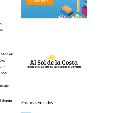
jor
os
izado en
ón,
ázar
unos.
aisaje
uí donde
Post más visitados