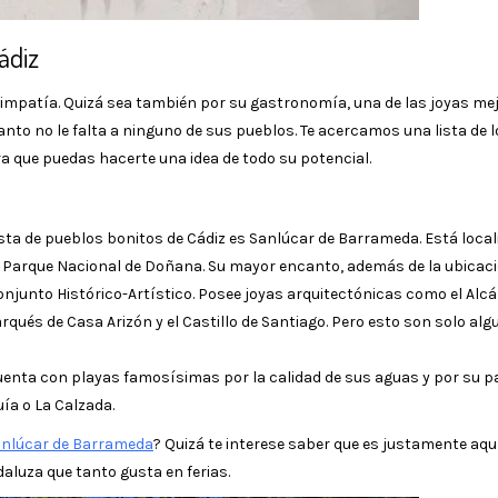
ádiz
simpatía. Quizá sea también por su gastronomía, una de las joyas me
nto no le falta a ninguno de sus pueblos. Te acercamos una lista de l
a que puedas hacerte una idea de todo su potencial.
ista de pueblos bonitos de Cádiz es Sanlúcar de Barrameda. Está local
l Parque Nacional de Doñana. Su mayor encanto, además de la ubicaci
Conjunto Histórico-Artístico. Posee joyas arquitectónicas como el Alc
arqués de Casa Arizón y el Castillo de Santiago. Pero esto son solo alg
uenta con playas famosísimas por la calidad de sus aguas y por su p
ía o La Calzada.
anlúcar de Barrameda
? Quizá te interese saber que es justamente aq
daluza que tanto gusta en ferias.