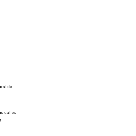
ral de
s
us calles
e